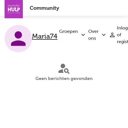
Overslaan
Community
en
naar
de
Inlo
inhoud
Groepen
Over
Maria74
of
Submenu
Submenu
gaan
ons
regis
Groepen
Over
ons
Geen berichten gevonden