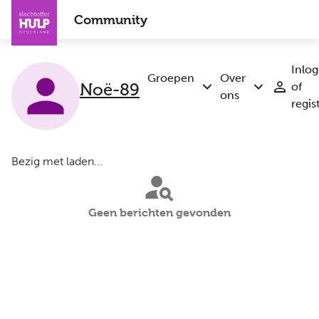
Overslaan
Community
en
naar
de
Inlo
inhoud
Groepen
Over
of
Noë-89
Submenu
Submenu
gaan
ons
regis
Groepen
Over
ons
Bezig met laden...
Geen berichten gevonden