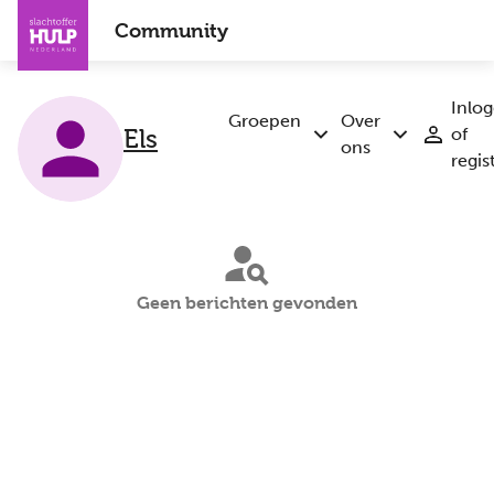
Overslaan
Community
en
naar
de
Inlo
inhoud
Groepen
Over
of
Els
Submenu
Submenu
gaan
ons
regis
Groepen
Over
ons
Geen berichten gevonden