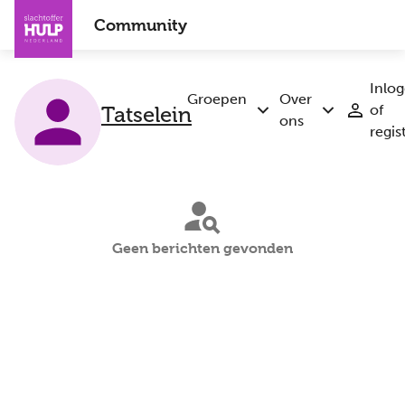
Overslaan
Community
en
naar
de
Inlo
inhoud
Groepen
Over
Tatselein
of
Submenu
Submenu
gaan
ons
regis
Groepen
Over
ons
Geen berichten gevonden