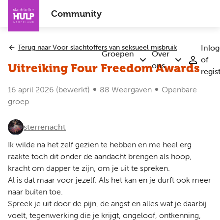
Overslaan
Community
en
naar
de
Terug naar Voor slachtoffers van seksueel misbruik
Inlo
inhoud
Groepen
Over
of
Submenu
Submenu
gaan
ons
Uitreiking Four Freedom Awards
regis
Groepen
Over
ons
16 april 2026
(bewerkt)
88 Weergaven
Openbare
groep
sterrenacht
Ik wilde na het zelf gezien te hebben en me heel erg
raakte toch dit onder de aandacht brengen als hoop,
kracht om dapper te zijn, om je uit te spreken.
Al is dat maar voor jezelf. Als het kan en je durft ook meer
naar buiten toe.
Spreek je uit door de pijn, de angst en alles wat je daarbij
voelt, tegenwerking die je krijgt, ongeloof, ontkenning,