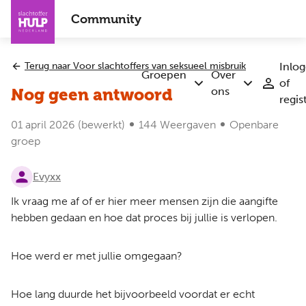
Overslaan
Community
en
naar
de
Terug naar Voor slachtoffers van seksueel misbruik
Inlo
inhoud
Groepen
Over
of
Submenu
Submenu
gaan
ons
Nog geen antwoord
regis
Groepen
Over
ons
01 april 2026
(bewerkt)
144 Weergaven
Openbare
groep
Evyxx
Ik vraag me af of er hier meer mensen zijn die aangifte
hebben gedaan en hoe dat proces bij jullie is verlopen.
Hoe werd er met jullie omgegaan?
Hoe lang duurde het bijvoorbeeld voordat er echt