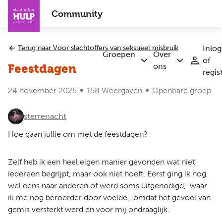
Overslaan
Community
en
naar
de
Terug naar Voor slachtoffers van seksueel misbruik
Inlo
inhoud
Groepen
Over
of
Submenu
Submenu
gaan
ons
Feestdagen
regis
Groepen
Over
ons
24 november 2025
158 Weergaven
Openbare groep
sterrenacht
Hoe gaan jullie om met de feestdagen?
Zelf heb ik een heel eigen manier gevonden wat niet
iedereen begrijpt, maar ook niet hoeft. Eerst ging ik nog
wel eens naar anderen of werd soms uitgenodigd, waar
ik me nog beroerder door voelde, omdat het gevoel van
gemis versterkt werd en voor mij ondraaglijk.