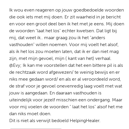
Ik wou even reageren op jouw goedbedoelde woorden
die ook iets met mij doen. Er zit waarheid in je bericht
en voor een groot deel ben ik het met je eens. Mij doen
de woorden "laat het los" echter kwetsen. Dat ligt bij
mij, dat weet ik.. maar graag zou ik het "anders
vasthouden" willen noemen. Voor mij voelt het alsof,
als ik het los zou moeten laten, dat ik er dan niet mag
zijn, met mijn gevoel, mijn ( kant van het) verhaal.
@Evy; Ik kan me voorstellen dat het een bittere pil is als
de rechtzaak word afgewezen/ te weinig bewijs en er
niks mee gedaan word/ en als er al veroordeeld word,
de straf voor je gevoel onevenredig laag voelt met wat
jouw is aangedaan. En daaraan vasthouden is
uiteindelijk voor jezelf misschien een ondergang. Maar
voor mij voelen de woorden " laat het los" alsof het me
dan niks moet doen.
Dit is niet als verwijt bedoeld HelpingHealer.