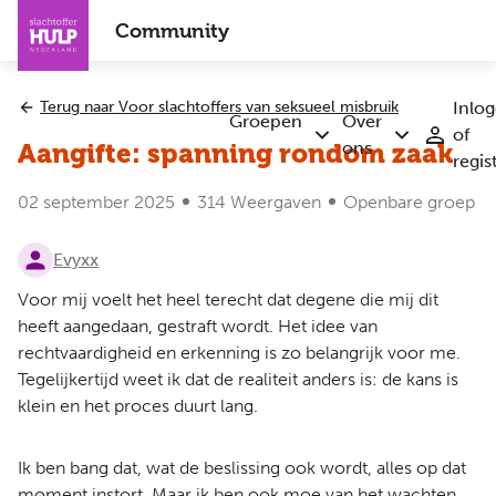
Overslaan
Community
en
naar
de
Terug naar Voor slachtoffers van seksueel misbruik
Inlo
inhoud
Groepen
Over
of
Submenu
Submenu
gaan
ons
Aangifte: spanning rondom zaak
regis
Groepen
Over
ons
02 september 2025
314 Weergaven
Openbare groep
Evyxx
Voor mij voelt het heel terecht dat degene die mij dit
heeft aangedaan, gestraft wordt. Het idee van
rechtvaardigheid en erkenning is zo belangrijk voor me.
Tegelijkertijd weet ik dat de realiteit anders is: de kans is
klein en het proces duurt lang.
Ik ben bang dat, wat de beslissing ook wordt, alles op dat
moment instort. Maar ik ben ook moe van het wachten,