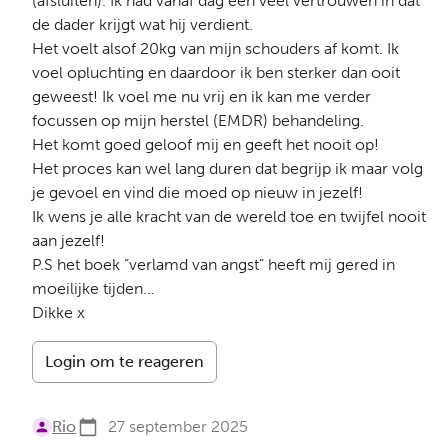
(afsluiten). Ik had vanaf dag één veel vertrouwen in dat
de dader krijgt wat hij verdient.
Het voelt alsof 20kg van mijn schouders af komt. Ik
voel opluchting en daardoor ik ben sterker dan ooit
geweest! Ik voel me nu vrij en ik kan me verder
focussen op mijn herstel (EMDR) behandeling.
Het komt goed geloof mij en geeft het nooit op!
Het proces kan wel lang duren dat begrijp ik maar volg
je gevoel en vind die moed op nieuw in jezelf!
Ik wens je alle kracht van de wereld toe en twijfel nooit
aan jezelf!
P.S het boek “verlamd van angst” heeft mij gered in
moeilijke tijden…
Dikke x
Login om te reageren
Rio
27 september 2025