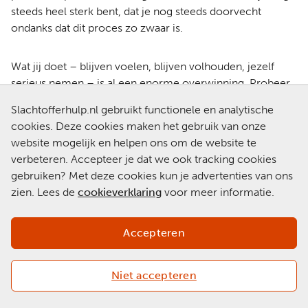
steeds heel sterk bent, dat je nog steeds doorvecht
ondanks dat dit proces zo zwaar is.
Wat jij doet – blijven voelen, blijven volhouden, jezelf
serieus nemen – is al een enorme overwinning. Probeer
ook jezelf die erkenning te geven. Je hoeft niet te
Slachtofferhulp.nl gebruikt functionele en analytische
wachten tot de wereld jou recht doet; je mag het nu al
cookies. Deze cookies maken het gebruik van onze
doen voor jezelf.
website mogelijk en helpen ons om de website te
verbeteren. Accepteer je dat we ook tracking cookies
Als je wilt, kan ik een paar concrete manieren opschrijven
gebruiken? Met deze cookies kun je advertenties van ons
om die spanning van het wachten en die constante
zien. Lees de
cookieverklaring
voor meer informatie.
alertheid iets lichter te maken, zodat je jezelf niet blijft
uitputten terwijl je dit proces doorloopt.
Accepteren
Liefs
Niet accepteren
Rim