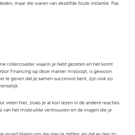
den, maar die waren van dezelfde foute instantie. Pas
rme rollercoaster waarin je hebt gezeten en het komt
arbor Financing op deze manier misloopt, is gewoon
el te geven dat je samen succesvol bent, zijn ook zo
enselijk.
r velen hier, zoals je al kon lezen in de andere reacties.
ap van het misbruikte vertrouwen en de vragen die je
 je moed bijeen om die stap te zetten, en dat er dan zo