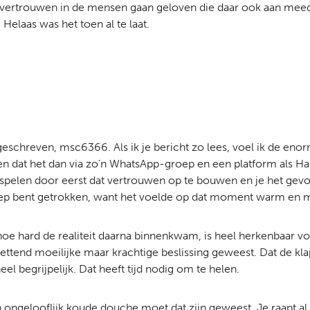
vertrouwen in de mensen gaan geloven die daar ook aan meede
Helaas was het toen al te laat.
eschreven, msc6366. Als ik je bericht zo lees, voel ik de eno
en dat het dan via zo’n WhatsApp-groep en een platform als H
 spelen door eerst dat vertrouwen op te bouwen en je het gevo
treep bent getrokken, want het voelde op dat moment warm en m
hoe hard de realiteit daarna binnenkwam, is heel herkenbaar voo
zettend moeilijke maar krachtige beslissing geweest. Dat de kl
heel begrijpelijk. Dat heeft tijd nodig om te helen.
een ongelooflijk koude douche moet dat zijn geweest. Je raapt al