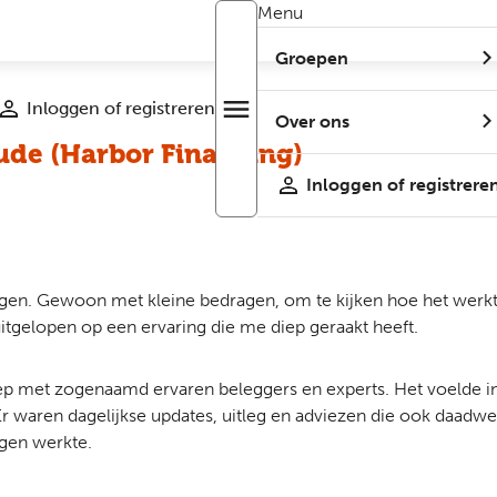
Menu
Groepen
Inloggen of registreren
menu
Open
Over ons
r
menu
ude (Harbor Financing)
Inloggen of registrere
ggen. Gewoon met kleine bedragen, om te kijken hoe het werkte
 uitgelopen op een ervaring die me diep geraakt heeft.
p met zogenaamd ervaren beleggers en experts. Het voelde in h
 waren dagelijkse updates, uitleg en adviezen die ook daadwerk
ggen werkte.