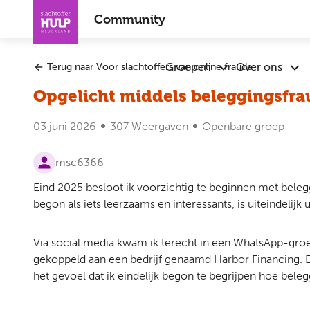
Overslaan
Community
en
naar
de
Groepen
Over ons
Terug naar Voor slachtoffers van online fraude
Submenu
Sub
inhoud
Groepen
Ove
gaan
Opgelicht middels beleggingsfra
ons
03 juni 2026
307 Weergaven
Openbare groep
msc6366
Eind 2025 besloot ik voorzichtig te beginnen met bele
begon als iets leerzaams en interessants, is uiteindelijk
Via social media kwam ik terecht in een WhatsApp-groe
gekoppeld aan een bedrijf genaamd Harbor Financing. Er
het gevoel dat ik eindelijk begon te begrijpen hoe bele