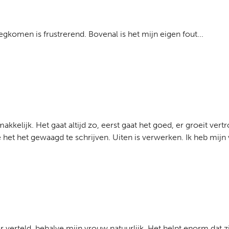
gkomen is frustrerend. Bovenal is het mijn eigen fout...
akkelijk. Het gaat altijd zo, eerst gaat het goed, er groeit vert
het het gewaagd te schrijven. Uiten is verwerken. Ik heb mijn ve
er verteld, behalve mijn vrouw natuurlijk. Het helpt enorm dat 