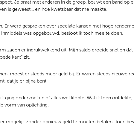
spect. Je praat met anderen in de groep, bouwt een band op en 
ouwen is geweest… en hoe kwetsbaar dat me maakte.
n. Er werd gesproken over speciale kansen met hoge rendemen
 inmiddels was opgebouwd, besloot ik toch mee te doen.
rm zagen er indrukwekkend uit. Mijn saldo groeide snel en dat
oede kant” zit.
nnen, moest er steeds meer geld bij. Er waren steeds nieuw
, dat je er bijna bent.
k ging onderzoeken of alles wel klopte. Wat ik toen ontdekte,
e vorm van oplichting.
er mogelijk zonder opnieuw geld te moeten betalen. Toen beseft