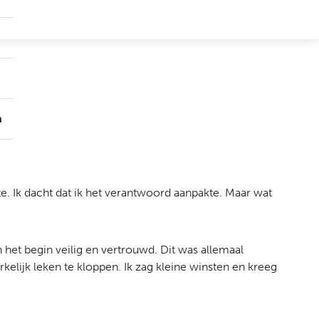
Submenu
Groepen
Submenu
Over
ons
n
. Ik dacht dat ik het verantwoord aanpakte. Maar wat
et begin veilig en vertrouwd. Dit was allemaal
elijk leken te kloppen. Ik zag kleine winsten en kreeg