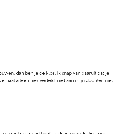
rouwen, dan ben je de klos. Ik snap van daaruit dat je
rhaal alleen hier verteld, niet aan mijn dochter, niet
zij mij wel gesteund heeft in deze periode. Het was