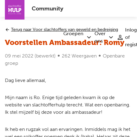
Overslaan
Community
en
naar
de
Terug naar Voor slachtoffers van geweld en bedreiging
Inlo
inhoud
Groepen
Over
of
Submenu
Submenu
gaan
ons
Voorstellen Ambassadeur: Romy
regis
Groepen
Over
ons
09 mei 2022
(bewerkt)
262 Weergaven
Openbare
groep
Dag lieve allemaal,
Mijn naam is Ro. Enige tijd geleden kwam ik op de
website van slachtofferhulp terecht. Wat een openbaring.
Ik stel mijzelf bij deze voor als ambassadeur!
Ik heb en rugzak vol aan ervaringen. Inmiddels mag ik het
wel een rolkoffer noemen denk ik (haha). Helaas zit deze