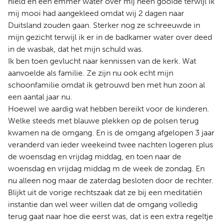
hield en een emmer water over mij heen gooide terwijl ik
mij mooi had aangekleed omdat wij 2 dagen naar
Duitsland zouden gaan. Sterker nog ze schreeuwde in
mijn gezicht terwijl ik er in de badkamer water over deed
in de wasbak, dat het mijn schuld was.
Ik ben toen gevlucht naar kennissen van de kerk. Wat
aanvoelde als familie. Ze zijn nu ook echt mijn
schoonfamilie omdat ik getrouwd ben met hun zoon al
een aantal jaar nu.
Hoewel we aardig wat hebben bereikt voor de kinderen.
Welke steeds met blauwe plekken op de polsen terug
kwamen na de omgang. En is de omgang afgelopen 3 jaar
veranderd van ieder weekeind twee nachten logeren plus
de woensdag en vrijdag middag, en toen naar de
woensdag en vrijdag middag m de week de zondag. En
nu alleen nog maar de zaterdag besloten door de rechter.
Blijkt uit de vorige rechtszaak dat ze bij een meditatiën
instantie dan wel weer willen dat de omgang volledig
terug gaat naar hoe die eerst was, dat is een extra regeltje