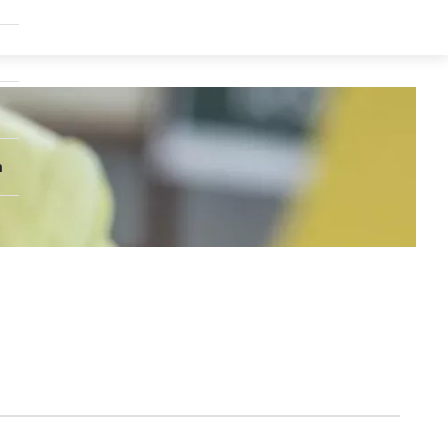
Submenu
Groepen
Submenu
Over
ons
n