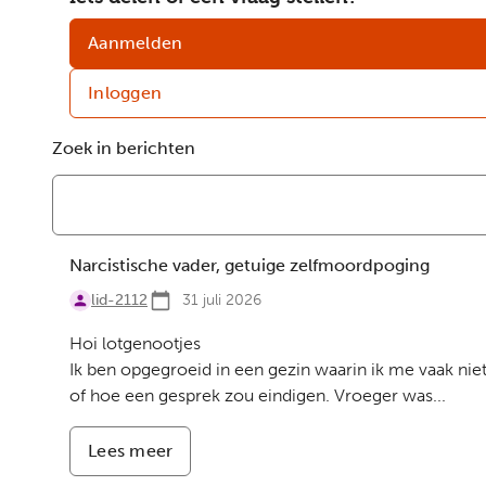
Aanmelden
Inloggen
Zoek in berichten
Berichten
Narcistische vader, getuige zelfmoordpoging
lid-2112
31 juli 2026
Hoi lotgenootjes
Ik ben opgegroeid in een gezin waarin ik me vaak niet
of hoe een gesprek zou eindigen. Vroeger was...
Lees meer
-
Narcistische