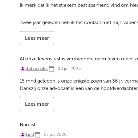
Ik merk dat ik het stiekem best spannend vind om hier
Twee jaar geleden heb ik het contact met mijn vader v
Lees meer
-
Contact
verbroken
Al onze levenslust is verdwenen, geen leven meer z
Johanna65
08 juli 2026
15 mnd geleden is onze enigste zoon van 36 jr. vermo
Dankzij onze advocaat is een van de hoofdverdachten n
Lees meer
-
Al
onze
levenslust
Narcist
is
Lind
07 juli 2026
verdwenen,