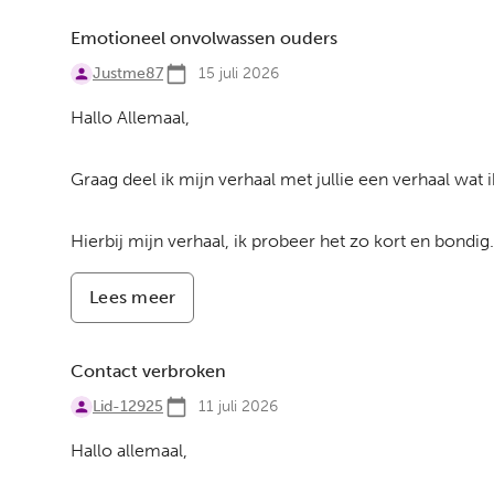
vader,
getuige
Emotioneel onvolwassen ouders
zelfmoordpoging
Justme87
15 juli 2026
Hallo Allemaal,
Graag deel ik mijn verhaal met jullie een verhaal wat 
Hierbij mijn verhaal, ik probeer het zo kort en bondig.
Lees meer
-
Emotioneel
onvolwassen
ouders
Contact verbroken
Lid-12925
11 juli 2026
Hallo allemaal,