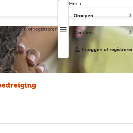
Menu
Groepen
Inloggen of registreren
menu
Open
Over ons
r
menu
Inloggen of registrere
bedreiging