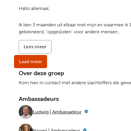
geen
Hallo allemaal,
leven
meer
zo.
Ik ben 3 maanden uit elkaar met mijn ex waarmee ik 10
gekleineerd, "opgesloten" voor andere mensen...
Lees meer
-
Narcist
Laad meer
Over deze groep
Kom hier in contact met andere slachtoffers die g
Ambassadeurs
Ludwig | Ambassadeur
Naomi | Ambassadeur