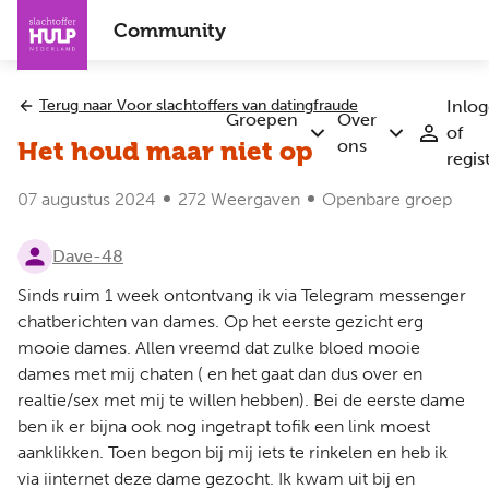
Overslaan
Community
en
naar
de
Terug naar Voor slachtoffers van datingfraude
Inlo
inhoud
Groepen
Over
of
Submenu
Submenu
gaan
ons
Het houd maar niet op
regis
Groepen
Over
ons
07 augustus 2024
272 Weergaven
Openbare groep
Dave-48
Sinds ruim 1 week ontontvang ik via Telegram messenger
chatberichten van dames. Op het eerste gezicht erg
mooie dames. Allen vreemd dat zulke bloed mooie
dames met mij chaten ( en het gaat dan dus over en
realtie/sex met mij te willen hebben). Bei de eerste dame
ben ik er bijna ook nog ingetrapt tofik een link moest
aanklikken. Toen begon bij mij iets te rinkelen en heb ik
via iinternet deze dame gezocht. Ik kwam uit bij en