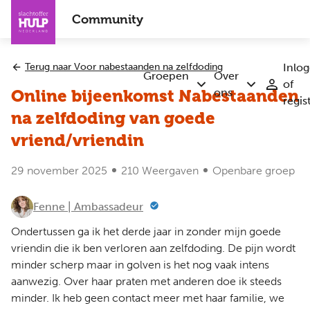
Overslaan
Community
en
naar
de
Terug naar Voor nabestaanden na zelfdoding
Inlo
inhoud
Groepen
Over
of
Submenu
Submenu
gaan
ons
Online bijeenkomst Nabestaanden
regis
Groepen
Over
ons
na zelfdoding van goede
vriend/vriendin
29 november 2025
210 Weergaven
Openbare groep
Fenne | Ambassadeur
Ondertussen ga ik het derde jaar in zonder mijn goede
vriendin die ik ben verloren aan zelfdoding. De pijn wordt
minder scherp maar in golven is het nog vaak intens
aanwezig. Over haar praten met anderen doe ik steeds
minder. Ik heb geen contact meer met haar familie, we