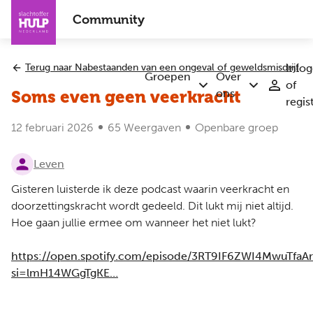
Overslaan
Community
en
naar
de
Terug naar Nabestaanden van een ongeval of geweldsmisdrijf
Inlo
inhoud
Groepen
Over
of
Submenu
Submenu
gaan
ons
Soms even geen veerkracht
regis
Groepen
Over
ons
12 februari 2026
65 Weergaven
Openbare groep
Leven
Gisteren luisterde ik deze podcast waarin veerkracht en
doorzettingskracht wordt gedeeld. Dit lukt mij niet altijd.
Hoe gaan jullie ermee om wanneer het niet lukt?
https://open.spotify.com/episode/3RT9IF6ZWI4MwuTfaA
si=lmH14WGgTgKE…