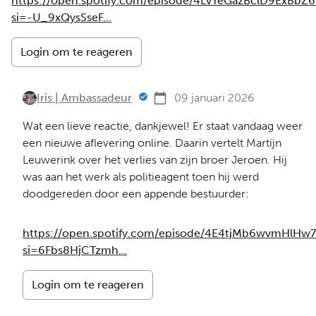
https://open.spotify.com/episode/4LvYeGazBclD9ExBbZ
si=-U_9xQysSseF…
Login om te reageren
Iris | Ambassadeur
09 januari 2026
Wat een lieve reactie, dankjewel! Er staat vandaag weer
een nieuwe aflevering online. Daarin vertelt Martijn
Leuwerink over het verlies van zijn broer Jeroen. Hij
was aan het werk als politieagent toen hij werd
doodgereden door een appende bestuurder:
https://open.spotify.com/episode/4E4tjMb6wvmHlHw7
si=6Fbs8HjCTzmh…
Login om te reageren