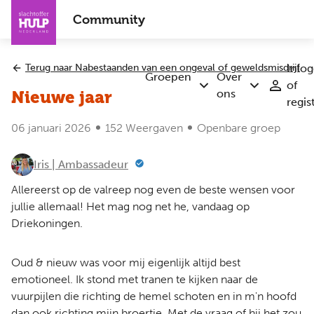
Overslaan
Community
en
naar
de
Terug naar Nabestaanden van een ongeval of geweldsmisdrijf
Inlo
inhoud
Groepen
Over
of
Submenu
Submenu
gaan
ons
Nieuwe jaar
regis
Groepen
Over
ons
06 januari 2026
152 Weergaven
Openbare groep
Iris | Ambassadeur
Allereerst op de valreep nog even de beste wensen voor
jullie allemaal! Het mag nog net he, vandaag op
Driekoningen.
Oud & nieuw was voor mij eigenlijk altijd best
emotioneel. Ik stond met tranen te kijken naar de
vuurpijlen die richting de hemel schoten en in m'n hoofd
dan ook richting mijn broertje. Met de vraag of hij het zou