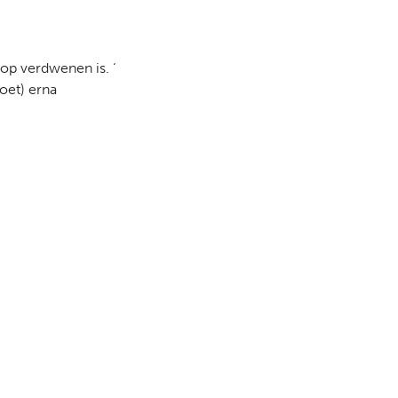
oop verdwenen is. ‘
oet) erna