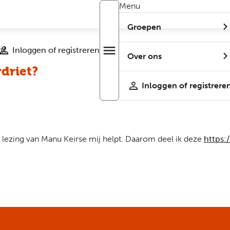
Menu
Groepen
jf
Inloggen of registreren
menu
Open
Over ons
r
menu
rdriet?
Inloggen of registrere
ze lezing van Manu Keirse mij helpt. Daarom deel ik deze
https: