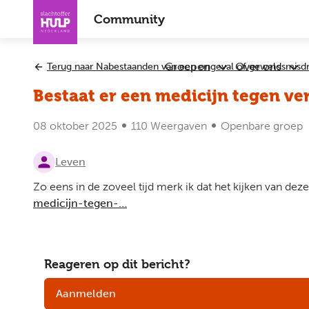
Overslaan
Community
en
naar
de
Groepen
Over ons
Terug naar Nabestaanden van een ongeval of geweldsmisdri
Submenu
Sub
inhoud
Groepen
Ove
gaan
Bestaat er een medicijn tegen ve
ons
08 oktober 2025
110 Weergaven
Openbare groep
Leven
Zo eens in de zoveel tijd merk ik dat het kijken van de
medicijn-tegen-…
Reageren op dit bericht?
Aanmelden