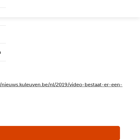
Submenu
Groepen
Submenu
Over
ons
n
//nieuws.kuleuven.be/nl/2019/video-bestaat-er-een-