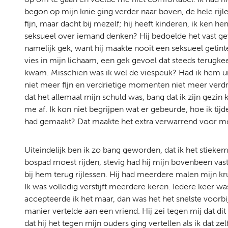
begon op mijn knie ging verder naar boven, de hele rijl
fijn, maar dacht bij mezelf; hij heeft kinderen, ik ken h
seksueel over iemand denken? Hij bedoelde het vast gew
namelijk gek, want hij maakte nooit een seksueel getin
vies in mijn lichaam, een gek gevoel dat steeds terug
kwam. Misschien was ik wel de viespeuk? Had ik hem u
niet meer fijn en verdrietige momenten niet meer verdr
dat het allemaal mijn schuld was, bang dat ik zijn gez
me af. Ik kon niet begrijpen wat er gebeurde, hoe ik tij
had gemaakt? Dat maakte het extra verwarrend voor m
Uiteindelijk ben ik zo bang geworden, dat ik het stiekem
bospad moest rijden, stevig had hij mijn bovenbeen vast
bij hem terug rijlessen. Hij had meerdere malen mijn kr
Ik was volledig verstijft meerdere keren. Iedere keer wa
accepteerde ik het maar, dan was het het snelste voor
manier vertelde aan een vriend. Hij zei tegen mij dat di
dat hij het tegen mijn ouders ging vertellen als ik dat