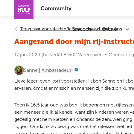
Overslaan
Community
en
naar
de
Groepen
Over ons
Terug naar Voor slachtoffers van seksueel misbruik
Submenu
Sub
inhoud
Groepen
Ove
gaan
Aangerand door mijn rij-instruct
ons
17 juni 2024
(bewerkt)
602 Weergaven
Openbare g
Sanne | Ambassadeur
Lieve lezer, even kort voorstellen; Ik ben Sanne en ik be
ervaren, omdat er misschien mensen zijn die zich kunne
Toen ik 16,5 jaar oud was ben ik begonnen met rijlessen, 
een meneer die ik al kende, want zijn kinderen waren van
gezellig met hem kletsen en ondanks de zenuwen ging he
liggen. Omdat ik zo bezig was met het rijlessen viel het
op om te gaan en voelde me niet comfortabel. Ik had nie