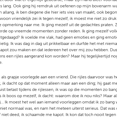
es lang. Ook ging hij remdruk uit oefenen op mijn bovenarm waar
em allang, ik ben diegene die hier iets vies van maakt, ook bego
oon vriendelijk zei ik tegen mezelf, ik moest me niet zo dru
te opmerking naar me. Ik ging mezelf uit de gedachtes praten
keerde op vreemde momenten zonder reden. Ik ging mezelf volle
itgedaagd? Ik voelde me vlak, had geen emoties en ging emo
ietig. Ik was dag in dag uit prikkelbaar en durfde het met nie
in kapot zou maken en dat iedereen het over mij zou hebben. Du
dens een rijles aangerand kon worden? Maar hij tegelijkertijd 
e.
 als grapje voorlegde aan een vriend. Die rijles daarvoor was he
, ik dacht op dat moment alleen maar aan een ding; hij gaat me
uist betast tijdens de rijlessen, ik was op die momenten zo ban
s ik boos op mezelf, ik dacht: waarom doe ik nou niks? Maar als
bij… Ik moest het wel aan iemand voorleggen omdat ik zo bang 
t niet normaal was, en nam het meteen uiterst serieus. Dat was 
 zelf niet deed, ik schaamde me kapot. Ik kon dat toch nooit te