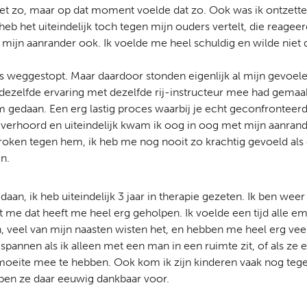
t niet zo, maar op dat moment voelde dat zo. Ook was ik ontzet
 heb het uiteindelijk toch tegen mijn ouders vertelt, die reage
ijn aanrander ook. Ik voelde me heel schuldig en wilde niet 
ns weggestopt. Maar daardoor stonden eigenlijk al mijn gevoele
e dezelfde ervaring met dezelfde rij-instructeur mee had gema
 gedaan. Een erg lastig proces waarbij je echt geconfronteerd
erhoord en uiteindelijk kwam ik oog in oog met mijn aanrande
roken tegen hem, ik heb me nog nooit zo krachtig gevoeld als o
n.
n, ik heb uiteindelijk 3 jaar in therapie gezeten. Ik ben wee
t me dat heeft me heel erg geholpen. Ik voelde een tijd alle e
, veel van mijn naasten wisten het, en hebben me heel erg veel
gespannen als ik alleen met een man in een ruimte zit, of als ze
 moeite mee te hebben. Ook kom ik zijn kinderen vaak nog tegen
 ben ze daar eeuwig dankbaar voor.