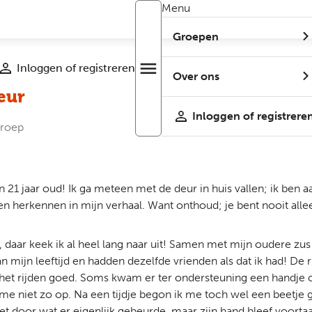
Menu
Groepen
Inloggen of registreren
menu
Open
Over ons
r
menu
eur
Inloggen of registrere
roep
n 21 jaar oud! Ik ga meteen met de deur in huis vallen; ik ben aa
n herkennen in mijn verhaal. Want onthoud; je bent nooit alle
daar keek ik al heel lang naar uit! Samen met mijn oudere zus te
 mijn leeftijd en hadden dezelfde vrienden als dat ik had! De r
t rijden goed. Soms kwam er ter ondersteuning een handje op mi
 me niet zo op. Na een tijdje begon ik me toch wel een beetje g
t door wat er eigenlijk gebeurde, maar zijn hand bleef voortaa