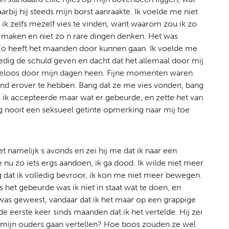
bij hij steeds mijn borst aanraakte. Ik voelde me niet
n ik zelfs mezelf vies te vinden, want waarom zou ik zo
k maken en niet zo n rare dingen denken. Het was
. Zo heeft het maanden door kunnen gaan. Ik voelde me
dig de schuld geven en dacht dat het allemaal door mij
tieloos door mijn dagen heen. Fijne momenten waren
mand erover te hebben. Bang dat ze me vies vonden, bang
s ik accepteerde maar wat er gebeurde, en zette het van
nog nooit een seksueel getinte opmerking naar mij toe
t namelijk s avonds en zei hij me dat ik naar een
 nu zo iets ergs aandoen, ik ga dood. Ik wilde niet meer
g dat ik volledig bevroor, ik kon me niet meer bewegen.
 het gebeurde was ik niet in staat wat te doen, en
was geweest, vandaar dat ik het maar op een grappige
de eerste keer sinds maanden dat ik het vertelde. Hij zei
gen mijn ouders gaan vertellen? Hoe boos zouden ze wel