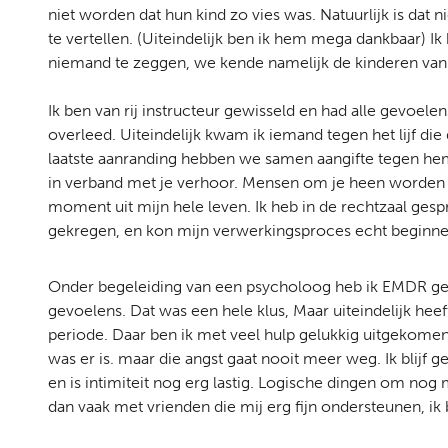
niet worden dat hun kind zo vies was. Natuurlijk is da
te vertellen. (Uiteindelijk ben ik hem mega dankbaar) Ik
niemand te zeggen, we kende namelijk de kinderen van m
Ik ben van rij instructeur gewisseld en had alle gevoele
overleed. Uiteindelijk kwam ik iemand tegen het lijf di
laatste aanranding hebben we samen aangifte tegen hem
in verband met je verhoor. Mensen om je heen worden v
moment uit mijn hele leven. Ik heb in de rechtzaal gesp
gekregen, en kon mijn verwerkingsproces echt beginne
Onder begeleiding van een psycholoog heb ik EMDR gedaa
gevoelens. Dat was een hele klus, Maar uiteindelijk heef
periode. Daar ben ik met veel hulp gelukkig uitgekomen
was er is. maar die angst gaat nooit meer weg. Ik blijf 
en is intimiteit nog erg lastig. Logische dingen om nog
dan vaak met vrienden die mij erg fijn ondersteunen, ik