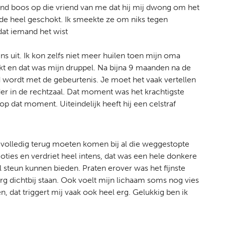
tend boos op die vriend van me dat hij mij dwong om het
erde heel geschokt. Ik smeekte ze om niks tegen
dat iemand het wist
ns uit. Ik kon zelfs niet meer huilen toen mijn oma
akt en dat was mijn druppel. Na bijna 9 maanden na de
 wordt met de gebeurtenis. Je moet het vaak vertellen
r in de rechtzaal. Dat moment was het krachtigste
p dat moment. Uiteindelijk heeft hij een celstraf
r volledig terug moeten komen bij al die weggestopte
moties en verdriet heel intens, dat was een hele donkere
 steun kunnen bieden. Praten erover was het fijnste
 erg dichtbij staan. Ook voelt mijn lichaam soms nog vies
, dat triggert mij vaak ook heel erg. Gelukkig ben ik