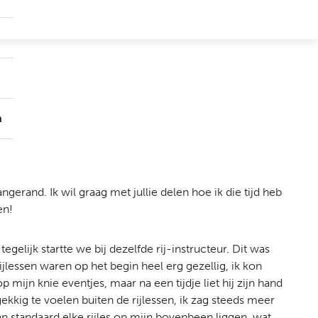
Submenu
Groepen
Submenu
Over
ons
n
ngerand. Ik wil graag met jullie delen hoe ik die tijd heb
en!
gelijk startte we bij dezelfde rij-instructeur. Dit was
ijlessen waren op het begin heel erg gezellig, ik kon
jn knie eventjes, maar na een tijdje liet hij zijn hand
ekkig te voelen buiten de rijlessen, ik zag steeds meer
n standaard elke rijles op mijn bovenbeen liggen, wat