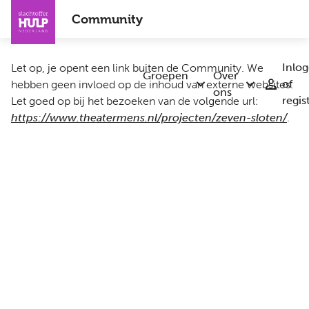
Overslaan
Community
en
naar
de
Inlo
Let op, je opent een link buiten de Community. We
inhoud
Groepen
Over
of
hebben geen invloed op de inhoud van externe websites.
Submenu
Submenu
gaan
ons
regis
Let goed op bij het bezoeken van de volgende url:
Groepen
Over
ons
https://www.theatermens.nl/projecten/zeven-sloten/
.