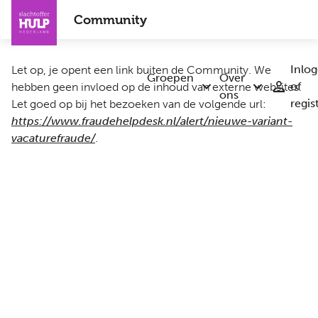
Overslaan
Community
en
naar
de
Inlo
Let op, je opent een link buiten de Community. We
inhoud
Groepen
Over
of
hebben geen invloed op de inhoud van externe websites.
Submenu
Submenu
gaan
ons
regis
Let goed op bij het bezoeken van de volgende url:
Groepen
Over
ons
https://www.fraudehelpdesk.nl/alert/nieuwe-variant-
vacaturefraude/
.