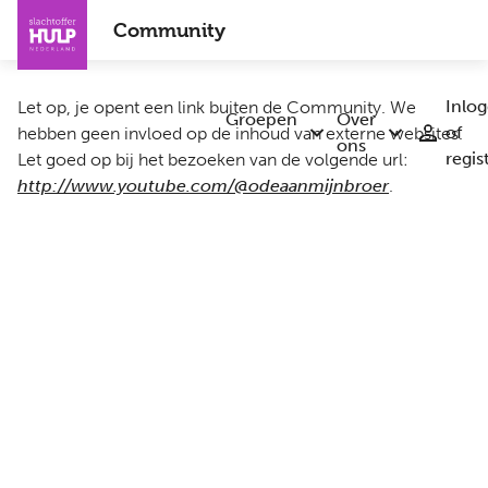
Overslaan
Community
en
naar
de
Inlo
Let op, je opent een link buiten de Community. We
inhoud
Groepen
Over
of
hebben geen invloed op de inhoud van externe websites.
Submenu
Submenu
gaan
ons
regis
Let goed op bij het bezoeken van de volgende url:
Groepen
Over
ons
http://www.youtube.com/@odeaanmijnbroer
.