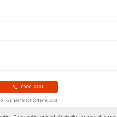
0900-0101
Ga naar Slachtofferhulp.nl
Chat met een medewerker
 cookies. Deze cookies maken het gebruik van onze website mo