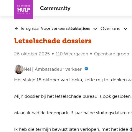
Overslaan
Community
en
naar
de
Groepen
Over ons
Terug naar Voor verkeersslachtoffers
Submenu
Sub
inhoud
Groepen
Ove
gaan
Letselschade dossiers
ons
26 oktober 2025
110 Weergaven
Openbare groep
Nel | Ambassadeur verkeer
Het stukje 18 oktober van Ilonka, zette mij tot denken a
Mijn dossier bij het letselschade bureau is ook gesloten
Maar, ik had de tegenpartij 3 jaar na de sluitingsdatum 
Ik heb die termijn bewust laten verlopen, met het idee