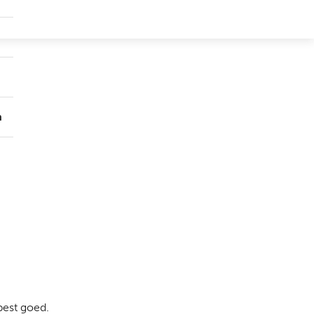
Submenu
Groepen
Submenu
Over
ons
n
best goed.