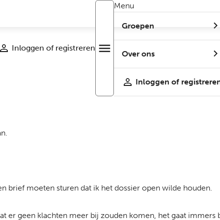
Menu
Groepen
Inloggen of registreren
menu
Open
Over ons
r
menu
Inloggen of registrere
an.
.
een brief moeten sturen dat ik het dossier open wilde houden.
 dat er geen klachten meer bij zouden komen, het gaat immers 