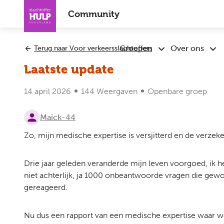
Overslaan
Community
en
naar
de
Groepen
Over ons
Terug naar Voor verkeersslachtoffers
Submenu
Sub
inhoud
Groepen
Ove
gaan
Laatste update
ons
14 april 2026
144 Weergaven
Openbare groep
Maick-44
Zo, mijn medische expertise is versjitterd en de verzeke
Drie jaar geleden veranderde mijn leven voorgoed, ik 
niet achterlijk, ja 1000 onbeantwoorde vragen die gew
gereageerd.
Nu dus een rapport van een medische expertise waar w