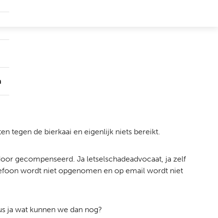
Submenu
Groepen
Submenu
Over
ons
n
n tegen de bierkaai en eigenlijk niets bereikt.
door gecompenseerd. Ja letselschadeadvocaat, ja zelf
elefoon wordt niet opgenomen en op email wordt niet
us ja wat kunnen we dan nog?