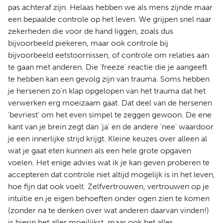
pas achteraf zijn. Helaas hebben we als mens zijnde maar
een bepaalde controle op het leven. We grijpen snel naar
zekerheden die voor de hand liggen, zoals dus
bijvoorbeeld piekeren, maar ook controle bij
bijvoorbeeld eetstoornissen, of controle om relaties aan
te gaan met anderen. Die 'freeze' reactie die je aangeeft
te hebben kan een gevolg zijn van trauma. Soms hebben
je hersenen zo'n klap opgelopen van het trauma dat het
verwerken erg moeizaam gaat. Dat deel van de hersenen
'bevriest' om het even simpel te zeggen gewoon. De ene
kant van je brein zegt dan 'ja' en de andere 'nee' waardoor
je een innerlijke strijd krijgt. Kleine keuzes over alleen al
wat je gaat eten kunnen als een hele grote opgaven
voelen. Het enige advies wat ik je kan geven proberen te
accepteren dat controle niet altijd mogelijk is in het leven,
hoe fijn dat ook voelt. Zelfvertrouwen, vertrouwen op je
intuïtie en je eigen behoeften onder ogen zien te komen
(zonder na te denken over wat anderen daarvan vinden!)
is hierin het aller moeilijkst, maar ook het aller