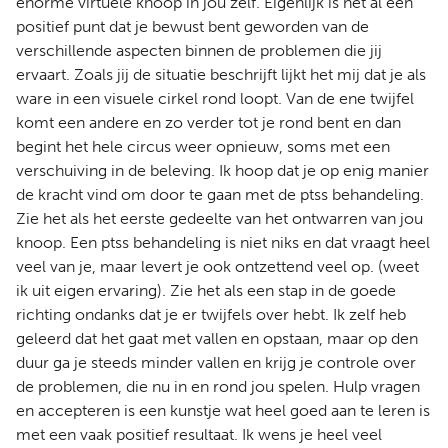
enorme virtuele knoop in jou zelf. Eigenlijk is het al een
positief punt dat je bewust bent geworden van de
verschillende aspecten binnen de problemen die jij
ervaart. Zoals jij de situatie beschrijft lijkt het mij dat je als
ware in een visuele cirkel rond loopt. Van de ene twijfel
komt een andere en zo verder tot je rond bent en dan
begint het hele circus weer opnieuw, soms met een
verschuiving in de beleving. Ik hoop dat je op enig manier
de kracht vind om door te gaan met de ptss behandeling.
Zie het als het eerste gedeelte van het ontwarren van jou
knoop. Een ptss behandeling is niet niks en dat vraagt heel
veel van je, maar levert je ook ontzettend veel op. (weet
ik uit eigen ervaring). Zie het als een stap in de goede
richting ondanks dat je er twijfels over hebt. Ik zelf heb
geleerd dat het gaat met vallen en opstaan, maar op den
duur ga je steeds minder vallen en krijg je controle over
de problemen, die nu in en rond jou spelen. Hulp vragen
en accepteren is een kunstje wat heel goed aan te leren is
met een vaak positief resultaat. Ik wens je heel veel