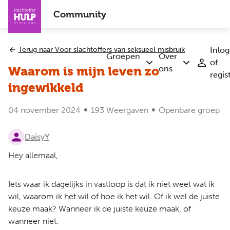
Overslaan
Community
en
naar
de
Terug naar Voor slachtoffers van seksueel misbruik
Inlo
inhoud
Groepen
Over
of
Submenu
Submenu
gaan
ons
Waarom is mijn leven zo
regis
Groepen
Over
ons
ingewikkeld
04 november 2024
193 Weergaven
Openbare groep
DaisyY
Hey allemaal,
Iets waar ik dagelijks in vastloop is dat ik niet weet wat ik
wil, waarom ik het wil of hoe ik het wil. Of ik wel de juiste
keuze maak? Wanneer ik de juiste keuze maak, of
wanneer niet.