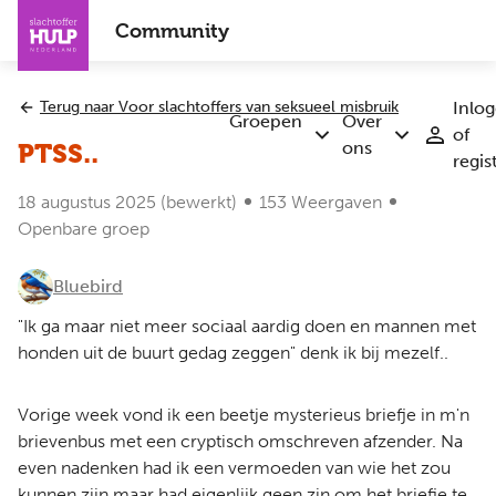
Overslaan
Community
en
naar
de
Terug naar Voor slachtoffers van seksueel misbruik
Inlo
inhoud
Groepen
Over
of
Submenu
Submenu
gaan
ons
PTSS..
regis
Groepen
Over
ons
18 augustus 2025
(bewerkt)
153 Weergaven
Openbare groep
Bluebird
"Ik ga maar niet meer sociaal aardig doen en mannen met
honden uit de buurt gedag zeggen" denk ik bij mezelf..
Vorige week vond ik een beetje mysterieus briefje in m'n
brievenbus met een cryptisch omschreven afzender. Na
even nadenken had ik een vermoeden van wie het zou
kunnen zijn maar had eigenlijk geen zin om het briefje te