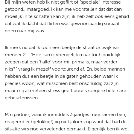
Bij mijn weten heb ik niet geflirt of "speciale" interesse
getoond.. maargoed, ik kan me voorstellen dat dat dan
moeilijk in te schatten kan zijn, ik heb zelf ook eens gehad
dat wat ik dacht dat flirten was gewoon aardig sociaal
doen naar mij was..
Ik merk nu dat ik toch een beetje de straat ontwijk van
meneer 2 . "Hoe kan ik vriendelijk maar toch duidelijk
zeggen dat een 'hallo' voor mij prima is, maar verder
niks?" vraag ik mezelf voortdurend af. En, beide mannen
hebben dus een beetje in de gaten gehouden waar ik
precies woon, wat misschien best onschuldig zal zijn
maar mij al meteen stress geeft door vroegere hele nare
gebeurtenissen..
M'n partner, waar ik inmiddels 3 jaartjes mee samen ben,
reageerd er (gelukkig!) iig niet jaloers op want dat had de
situatie wrs nog vervelender gemaakt. Eigenlijk ben ik wel