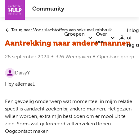
Overslaan
Community
en
naar
de
Terug naar Voor slachtoffers van seksueel misbruik
Inlo
inhoud
Groepen
Over
of
Submenu
Submenu
gaan
ons
Aantrekking naar andere mannen
regis
Groepen
Over
ons
28 september 2024
326 Weergaven
Openbare groep
DaisyY
Hey allemaal,
Een gevoelig omderwerp wat momenteel in mijm relatie
speelt is aandacht zoeken bij andere mannen. Het gezien
willen worden, extra mijn best doen om er mooi uit te
zien. Soms wat geforceerd zelfverzekerd lopen.
Oogcontact maken.