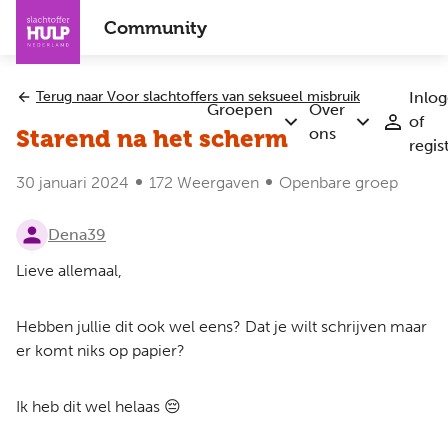
Overslaan
Community
en
naar
de
Terug naar Voor slachtoffers van seksueel misbruik
Inlo
inhoud
Groepen
Over
of
Submenu
Submenu
gaan
ons
Starend na het scherm
regis
Groepen
Over
ons
30 januari 2024
172 Weergaven
Openbare groep
Dena39
Lieve allemaal,
Hebben jullie dit ook wel eens? Dat je wilt schrijven maar
er komt niks op papier?
Ik heb dit wel helaas 😔