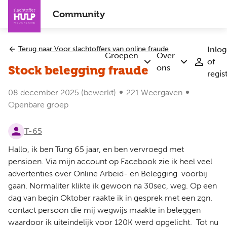
Overslaan
Community
en
naar
de
Terug naar Voor slachtoffers van online fraude
Inlo
inhoud
Groepen
Over
of
Submenu
Submenu
gaan
ons
Stock belegging fraude
regis
Groepen
Over
ons
08 december 2025
(bewerkt)
221 Weergaven
Openbare groep
T-65
Hallo, ik ben Tung 65 jaar, en ben vervroegd met
pensioen. Via mijn account op Facebook zie ik heel veel
advertenties over Online Arbeid- en Belegging voorbij
gaan. Normaliter klikte ik gewoon na 30sec, weg. Op een
dag van begin Oktober raakte ik in gesprek met een zgn.
contact persoon die mij wegwijs maakte in beleggen
waardoor ik uiteindelijk voor 120K werd opgelicht. Tot nu