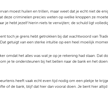
ervan moest huilen en trillen, maar weet dat je echt niet de eni
at deze criminelen precies weten op welke knoppen ze moeten
 je hebt jezelf hierin niets te verwijten; de schuld ligt volledi
oment toch je grens hebt getrokken bij dat wachtwoord van Tr
 Dat getuigt van een sterke intuïtie op een heel moeilijk momen
zeker omdat het alles was wat je op je rekening had staan. Dat d
 om je te ondersteunen bij het bellen naar de bank en het doen v
urtenis heeft vaak echt even tijd nodig om een plekje te krijge
e of de bank, blijf dat hier dan vooral doen. Je bent hier alti