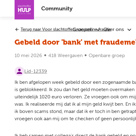
Overslaan
Community
en
naar
de
Groepen
Over ons
Terug naar Voor slachtoffers van online fraude
Submenu
Sub
inhoud
Groepen
Ove
gaan
Gebeld door 'bank' met fraudemel
ons
10 mei 2026
418 Weergaven
Openbare groep
Lid-12339
Ik ben afgelopen week gebeld door een zogenaamde ban
is geblokkeerd. Ik zou dan het geld moeten overmaken z
uiteindelijk 1020 euro verloren. Ze vroegen ook om mi
was. Ik realiseerde mij dat ik al mijn geld kwijt ben. En
ik boven scams stond, maar dat ik er toch in ben getra
vroegen ook aan mij om te checken of geen persoonlijk
Ik heb samen met collega's direct de bank gebeld en polit