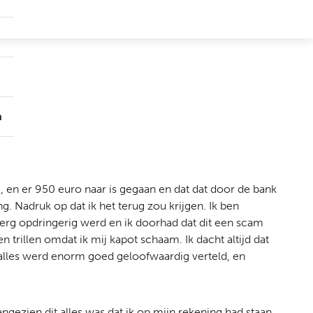
Submenu
Groepen
Submenu
Over
ons
n
n er 950 euro naar is gegaan en dat dat door de bank
 Nadruk op dat ik het terug zou krijgen. Ik ben
erg opdringerig werd en ik doorhad dat dit een scam
n trillen omdat ik mij kapot schaam. Ik dacht altijd dat
 alles werd enorm goed geloofwaardig verteld, en
angezien dit alles was dat ik op mijn rekening had staan.