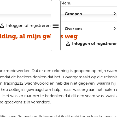
Menu
Groepen
Inloggen of registreren
menu
Open
Over ons
r
menu
ding, al mijn geld is weg
Inloggen of registrere
kmedewerker. Dat er een rekening is geopend op mijn naam, e
odat de hackers denken dat het is overgemaakt op die rekening.
jn Trading212 wachtwoord en heb die niet gegeven, waarna hij 
 ik heb collega's gevraagd om hulp, maar was erg aan het huilen e
pt. Het was zo raar om te bedenken dat dit een scam was, want
e gegevens zijn veranderd.
ie aangifte gedaan. Ik hoop dat ik dit geld terug kan krijgen, a