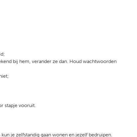
id;
 bekend bij hem, verander ze dan. Houd wachtwoorden
niet;
r stapje vooruit.
un je zelfstandig gaan wonen en jezelf bedruipen.