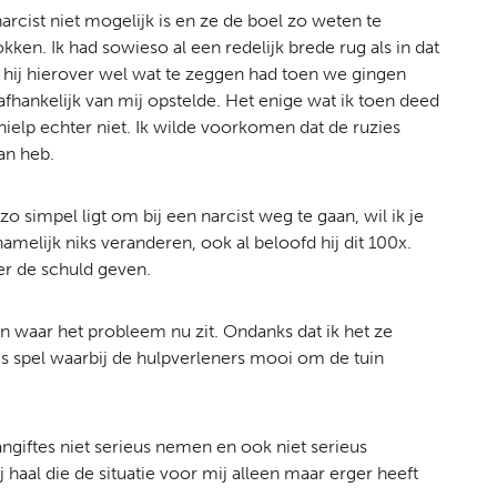
rcist niet mogelijk is en ze de boel zo weten te
en. Ik had sowieso al een redelijk brede rug als in dat
at hij hierover wel wat te zeggen had toen we gingen
afhankelijk van mij opstelde. Het enige wat ik toen deed
ielp echter niet. Ik wilde voorkomen dat de ruzies
an heb.
o simpel ligt om bij een narcist weg te gaan, wil ik je
amelijk niks veranderen, ook al beloofd hij dit 100x.
der de schuld geven.
men waar het probleem nu zit. Ondanks dat ik het ze
s spel waarbij de hulpverleners mooi om de tuin
angiftes niet serieus nemen en ook niet serieus
 haal die de situatie voor mij alleen maar erger heeft