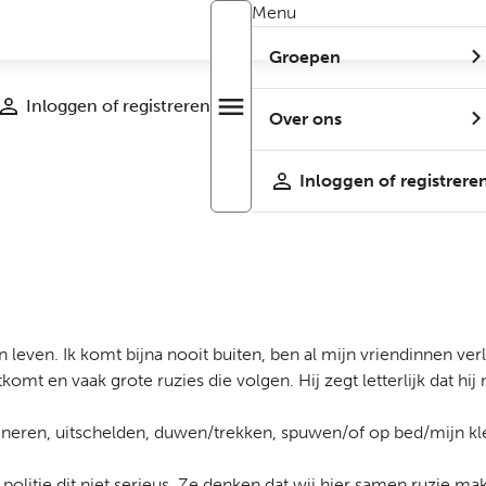
Menu
Groepen
Inloggen of registreren
menu
Open
Over ons
r
menu
Inloggen of registrere
n leven. Ik komt bijna nooit buiten, ben al mijn vriendinnen ver
komt en vaak grote ruzies die volgen. Hij zegt letterlijk dat hi
ineren, uitschelden, duwen/trekken, spuwen/of op bed/mijn kle
politie dit niet serieus. Ze denken dat wij hier samen ruzie ma