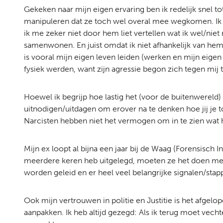
Gekeken naar mijn eigen ervaring ben ik redelijk snel 
manipuleren dat ze toch wel overal mee wegkomen. Ik he
ik me zeker niet door hem liet vertellen wat ik wel/niet
samenwonen. En juist omdat ik niet afhankelijk van hem 
is vooral mijn eigen leven leiden (werken en mijn eigen
fysiek werden, want zijn agressie begon zich tegen mij te
Hoewel ik begrijp hoe lastig het (voor de buitenwereld) 
uitnodigen/uitdagen om erover na te denken hoe jij je to
Narcisten hebben niet het vermogen om in te zien wat hun
Mijn ex loopt al bijna een jaar bij de Waag (Forensisch 
meerdere keren heb uitgelegd, moeten ze het doen met d
worden geleid en er heel veel belangrijke signalen/sta
Ook mijn vertrouwen in politie en Justitie is het afgelo
aanpakken. Ik heb altijd gezegd: Als ik terug moet vechte