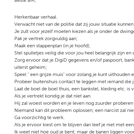
Beste BM;
Herkenbaar verhaal.
Verwacht niet van de politie dat zij jouw situatie kunne
Je zult voor jezelf moeten kiezen als je onder de dwing
Pak je vertrek zorgvuldig aan;
Maak een stappenplan (in je hoofd);
Stel spulletjes veilig die voor jou heel belangrijk zijn 
Zorg ervoor dat je DigiD gegevens en/of paspoort, ban
uiterst geheim;
Speel " een grijze muis" voor zolang je kunt uithouden 
Probeer buitenshuis contact te leggen met iemand die j
Laat de boel de boel thuis, een bankstel, kleding etc. is 
Als je vertrekt kondig je dat níet aan.
Hij zal woest worden en je leven nog zuurder proberen t
Niemand kan dit probleem oplossen; een narcist zal niet
Ga voorzichtig te werk.
Als je ervoor kiest om te blijven dan leef je niet met een 
Ik weet niet hoe oud je bent; maar de banen liggen vo