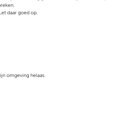
breken.
Let daar goed op.
mijn omgeving helaas.