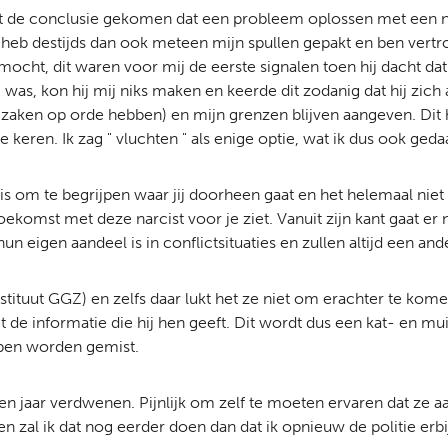
tot de conclusie gekomen dat een probleem oplossen met een na
b destijds dan ook meteen mijn spullen gepakt en ben vertrokk
 mocht, dit waren voor mij de eerste signalen toen hij dacht d
was, kon hij mij niks maken en keerde dit zodanig dat hij zich 
 zaken op orde hebben) en mijn grenzen blijven aangeven. Dit h
 keren. Ik zag " vluchten " als enige optie, wat ik dus ook geda
is om te begrijpen waar jij doorheen gaat en het helemaal niet z
ekomst met deze narcist voor je ziet. Vanuit zijn kant gaat er n
 eigen aandeel is in conflictsituaties en zullen altijd een an
Instituut GGZ) en zelfs daar lukt het ze niet om erachter te ko
e informatie die hij hen geeft. Dit wordt dus een kat- en mui
ppen worden gemist.
pen jaar verdwenen. Pijnlijk om zelf te moeten ervaren dat ze a
n zal ik dat nog eerder doen dan dat ik opnieuw de politie erbij