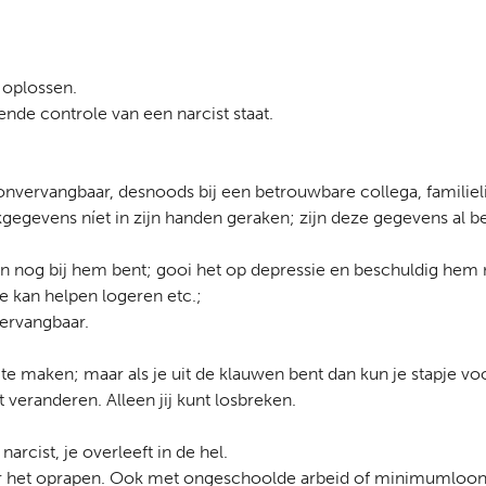
n oplossen.
ende controle van een narcist staat.
en onvervangbaar, desnoods bij een betrouwbare collega, familiel
kgegevens níet in zijn handen geraken; zijn deze gegevens al
en nog bij hem bent; gooi het op depressie en beschuldig hem 
e kan helpen logeren etc.;
vervangbaar.
e maken; maar als je uit de klauwen bent dan kun je stapje voo
 veranderen. Alleen jij kunt losbreken.
narcist, je overleeft in de hel.
or het oprapen. Ook met ongeschoolde arbeid of minimumloon k