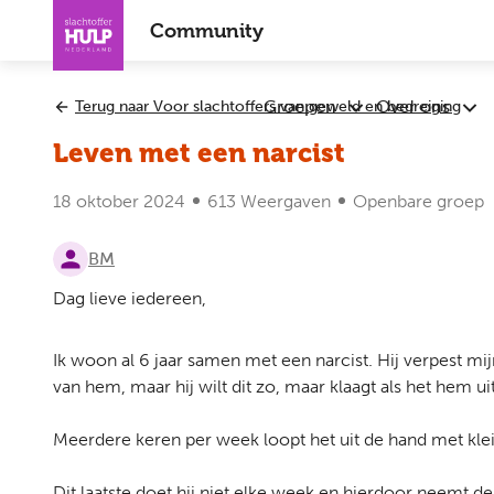
Overslaan
Community
en
naar
de
Groepen
Over ons
Terug naar Voor slachtoffers van geweld en bedreiging
Submenu
Sub
inhoud
Groepen
Ove
gaan
Leven met een narcist
ons
18 oktober 2024
613 Weergaven
Openbare groep
BM
Dag lieve iedereen,
Ik woon al 6 jaar samen met een narcist. Hij verpest mij
van hem, maar hij wilt dit zo, maar klaagt als het hem uit
Meerdere keren per week loopt het uit de hand met kle
Dit laatste doet hij niet elke week en hierdoor neemt de 