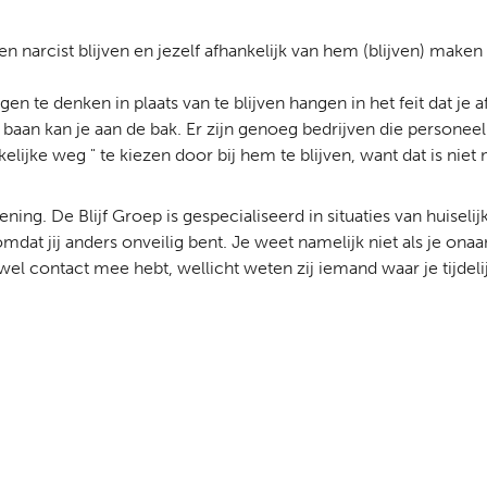
en narcist blijven en jezelf afhankelijk van hem (blijven) maken 
n te denken in plaats van te blijven hangen in het feit dat je a
baan kan je aan de bak. Er zijn genoeg bedrijven die persone
ijke weg " te kiezen door bij hem te blijven, want dat is niet 
ning. De Blijf Groep is gespecialiseerd in situaties van huiseli
at jij anders onveilig bent. Je weet namelijk niet als je onaan
l contact mee hebt, wellicht weten zij iemand waar je tijdelijk