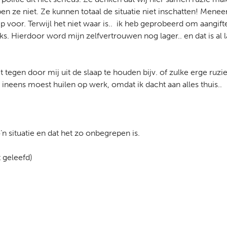
en ze niet. Ze kunnen totaal de situatie niet inschatten! Menee
ip voor. Terwijl het niet waar is.. ik heb geprobeerd om aangif
iks. Hierdoor word mijn zelfvertrouwen nog lager.. en dat is al
it tegen door mij uit de slaap te houden bijv. of zulke erge ruz
ik ineens moest huilen op werk, omdat ik dacht aan alles thuis..
’n situatie en dat het zo onbegrepen is.
t geleefd)