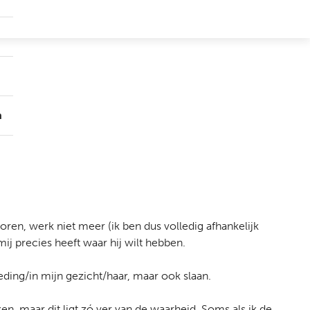
Submenu
Groepen
Submenu
Over
ons
n
loren, werk niet meer (ik ben dus volledig afhankelijk
j mij precies heeft waar hij wilt hebben.
ding/in mijn gezicht/haar, maar ook slaan.
ken, maar dit ligt zó ver van de waarheid. Soms als ik de