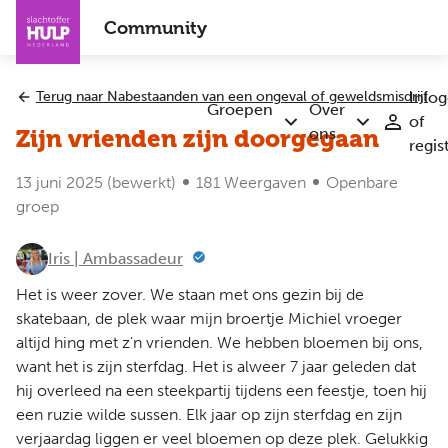
Overslaan
Community
en
naar
de
Terug naar Nabestaanden van een ongeval of geweldsmisdrijf
Inlo
inhoud
Groepen
Over
of
Submenu
Submenu
gaan
ons
Zijn vrienden zijn doorgegaan
regis
Groepen
Over
ons
13 juni 2025
(bewerkt)
181 Weergaven
Openbare
groep
Iris | Ambassadeur
Het is weer zover. We staan met ons gezin bij de
skatebaan, de plek waar mijn broertje Michiel vroeger
altijd hing met z'n vrienden. We hebben bloemen bij ons,
want het is zijn sterfdag. Het is alweer 7 jaar geleden dat
hij overleed na een steekpartij tijdens een feestje, toen hij
een ruzie wilde sussen. Elk jaar op zijn sterfdag en zijn
verjaardag liggen er veel bloemen op deze plek. Gelukkig